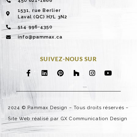
450 621-1866
1531, rue Berlier
Laval (QC) H7L 3N2
514 996-4350
info@pammax.ca
SUIVEZ-NOUS SUR
F
L
P
H
I
Y
a
i
i
o
n
o
c
n
n
u
s
u
e
k
t
z
t
t
b
e
e
z
a
u
o
d
r
g
b
2024 © Pammax Design – Tous droits réservés –
o
i
e
r
e
k
n
s
a
Site Web réalisé par
GX Communication Design
-
t
m
f