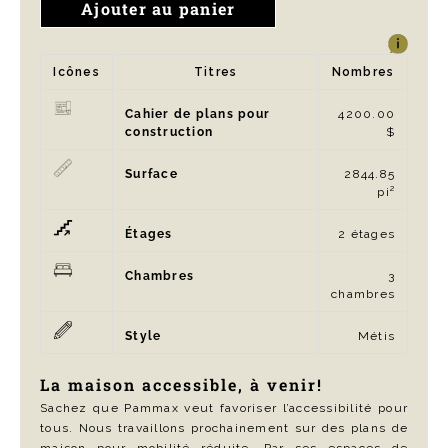
Ajouter au panier
Icônes
Titres
Nombres
Cahier de plans pour
4200.00
construction
$
Surface
2844.85
pi²
Étages
2 étages
Chambres
3
chambres
Style
Métis
La maison accessible, à venir!
Sachez que Pammax veut favoriser l’accessibilité pour
tous. Nous travaillons prochainement sur des plans de
maison pour mobilité réduite. Par ses espaces de