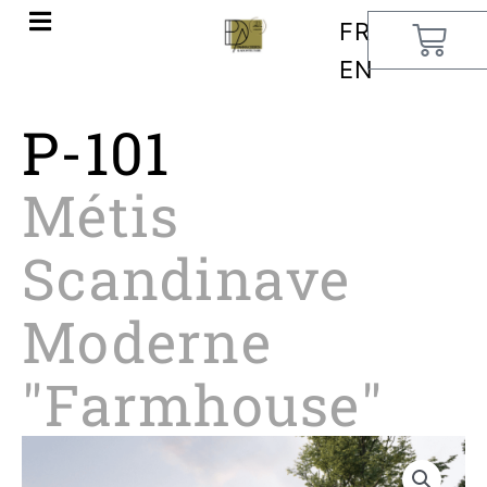
Aller
FR
Cart
au
EN
contenu
P-101
Métis
Scandinave
Moderne
"Farmhouse"