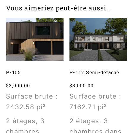
Vous aimeriez peut-être aussi...
P-105
P-112 Semi-détaché
$
3,900.00
$
3,000.00
Surface brute :
Surface brute :
2432.58
pi²
7162.71
pi²
2 étages, 3
2 étages,
3
chambres
chambres dans